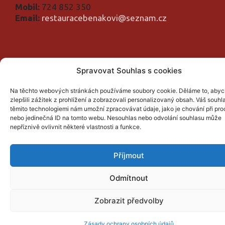
Mobil:
724 852 350
Email:
restauracebenakovi@seznam.cz
© Restaurace U Benáků | EMBERI PROduction LLC
Spravovat Souhlas s cookies
Na těchto webových stránkách používáme soubory cookie. Děláme to, aby
zlepšili zážitek z prohlížení a zobrazovali personalizovaný obsah. Váš souhl
těmito technologiemi nám umožní zpracovávat údaje, jako je chování při pr
nebo jedinečná ID na tomto webu. Nesouhlas nebo odvolání souhlasu může
nepříznivě ovlivnit některé vlastnosti a funkce.
Příjmout
Odmítnout
Zobrazit předvolby
Zásady ochrany osobních údajů