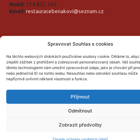
Mobil:
724 852 350
Email:
restauracebenakovi@seznam.cz
© Restaurace U Benáků | EMBERI PROduction LLC
Spravovat Souhlas s cookies
Na těchto webových stránkách používáme soubory cookie. Děláme to, aby
zlepšili zážitek z prohlížení a zobrazovali personalizovaný obsah. Váš souhl
těmito technologiemi nám umožní zpracovávat údaje, jako je chování při pr
nebo jedinečná ID na tomto webu. Nesouhlas nebo odvolání souhlasu může
nepříznivě ovlivnit některé vlastnosti a funkce.
Příjmout
Odmítnout
Zobrazit předvolby
Zásady ochrany osobních údajů